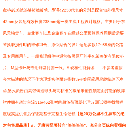
统中的关键连接销轴组件。型号42
238代表的分别是配合轴外径尺寸
42mm及装配有效长度238mm这一类主流工程设计规格。主要用于东
风天锦货车、金龙客车以及金旅客车在经过公里预算保养周期后需要
替换磨损件时的维修组合。原位贴合的设计适配多款17~38座的公路
及专用商用车。一般修理组件中通常按照原厂的半包策略附有限位垫
片、M型卡环与专用锌基衬套一只。# 硬核性能解读——不参考虚假
夸大描述的情况下作为现场实件耐造指数\n-
#实际应用摩擦峰值下寿
命显示参数
:由高强铸造球头与高标准的碳纳米塑性锁定面打造的铁淬
衬件拥有超过主流316/462孔衬的超负荷预凝处理\n 测试频率截留程
度现实提供售后保证期基于完整生命记载
【超20万公里不生异常的绝
对包售后品质】#。无疲劳显著转向“咯咯咯咯”。充分合页纵向臂径向